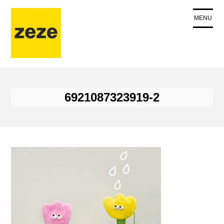
コ
ン
MENU
テ
ン
ツ
に
ス
キ
6921087323919-2
ッ
プ