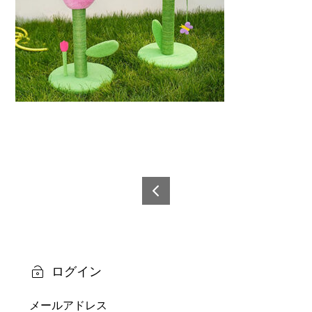
投
稿
6921
0873
ナ
2391
ビ
9-2
ログイン
ゲ
メールアドレス