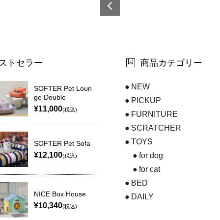
6921
0873
5221
6-1
ストセラー
商品カテゴリー
NEW
SOFTER Pet Loun
ge Double
PICKUP
¥11,000
(税込)
FURNITURE
SCRATCHER
TOYS
SOFTER Pet Sofa
¥12,100
for dog
(税込)
for cat
BED
NICE Box House
DAILY
¥10,340
(税込)