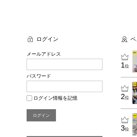
投
稿
ナ
ビ
ログイン
ベ
ゲ
メールアドレス
ー
位
シ
パスワード
ョ
ン
位
ログイン情報を記憶
位