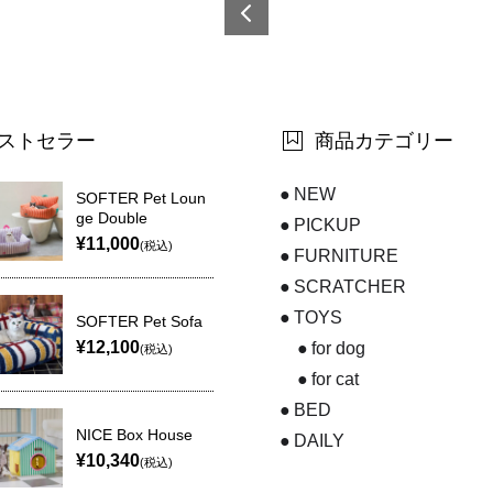
6921
0873
5995
6-9
ストセラー
商品カテゴリー
NEW
SOFTER Pet Loun
ge Double
PICKUP
¥11,000
(税込)
FURNITURE
SCRATCHER
TOYS
SOFTER Pet Sofa
¥12,100
for dog
(税込)
for cat
BED
NICE Box House
DAILY
¥10,340
(税込)