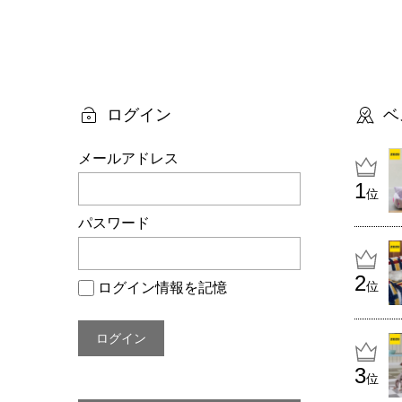
投
稿
ナ
ビ
ログイン
ベ
ゲ
メールアドレス
ー
位
シ
パスワード
ョ
ン
位
ログイン情報を記憶
位