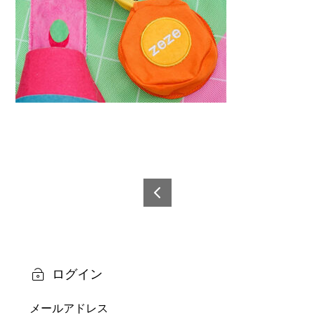
投
稿
6921
0873
ナ
6083
ビ
9-6
ログイン
ゲ
メールアドレス