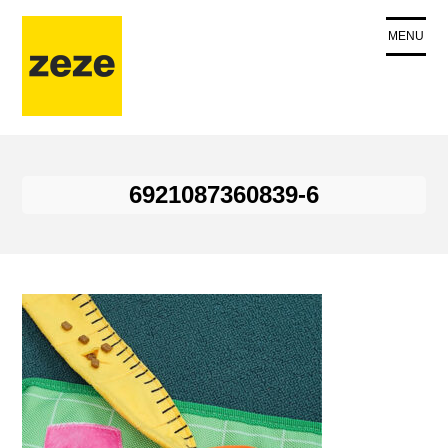
コ
ン
MENU
テ
ン
ツ
に
ス
キ
6921087360839-6
ッ
プ