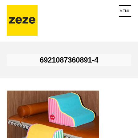
コ
ン
MENU
テ
ン
ツ
に
ス
キ
6921087360891-4
ッ
プ