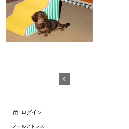
投
稿
6921
0873
ナ
6089
ビ
1-4
ログイン
ゲ
メールアドレス