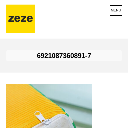
コ
ン
MENU
テ
ン
ツ
に
ス
キ
6921087360891-7
ッ
プ