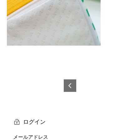
投
稿
6921
0873
ナ
6089
ビ
1-7
ログイン
ゲ
メールアドレス