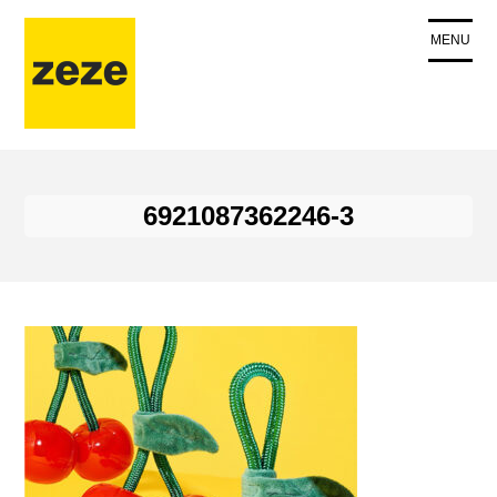
コ
ン
MENU
テ
ン
ツ
に
ス
キ
6921087362246-3
ッ
プ