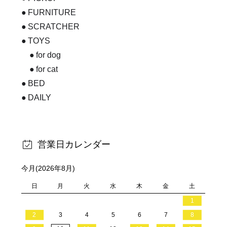
FURNITURE
SCRATCHER
TOYS
for dog
for cat
BED
DAILY
営業日カレンダー
今月(2026年8月)
日
月
火
水
木
金
土
1
2
3
4
5
6
7
8