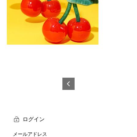
投
稿
6921
0873
ナ
6224
ビ
6-3
ログイン
ゲ
メールアドレス