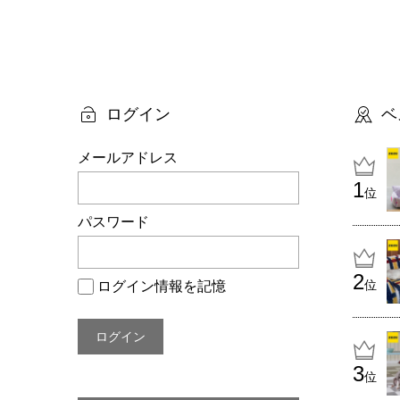
投
稿
ナ
ビ
ログイン
ベ
ゲ
メールアドレス
ー
位
シ
パスワード
ョ
ン
位
ログイン情報を記憶
位