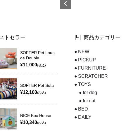
6921
0873
6268
0-3
ストセラー
商品カテゴリー
NEW
SOFTER Pet Loun
ge Double
PICKUP
¥11,000
(税込)
FURNITURE
SCRATCHER
TOYS
SOFTER Pet Sofa
¥12,100
for dog
(税込)
for cat
BED
NICE Box House
DAILY
¥10,340
(税込)