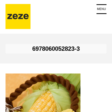
コ
ン
MENU
テ
ン
ツ
に
ス
キ
6978060052823-3
ッ
プ