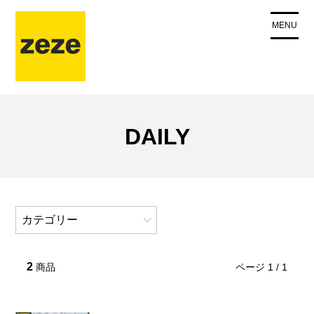
コ
ン
MENU
テ
ン
ツ
に
ス
キ
DAILY
ッ
プ
カテゴリー
NEW
2
ページ 1 / 1
商品
PICKUP
FURNITURE