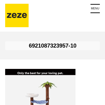
コ
ン
MENU
テ
ン
ツ
に
ス
キ
6921087323957-10
ッ
プ