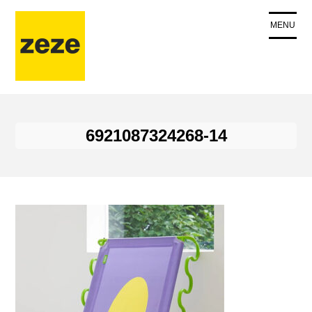
コ
ン
MENU
テ
ン
ツ
に
ス
キ
6921087324268-14
ッ
プ