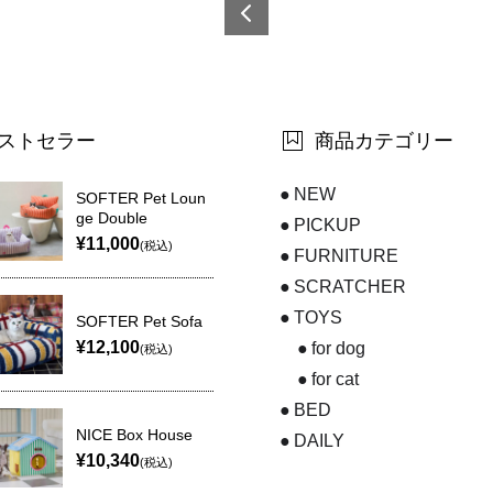
6921
0873
5047
2-7
ストセラー
商品カテゴリー
NEW
SOFTER Pet Loun
ge Double
PICKUP
¥11,000
(税込)
FURNITURE
SCRATCHER
TOYS
SOFTER Pet Sofa
¥12,100
for dog
(税込)
for cat
BED
NICE Box House
DAILY
¥10,340
(税込)