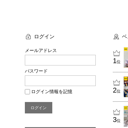
投
稿
ナ
ビ
ログイン
ベ
ゲ
メールアドレス
ー
位
シ
パスワード
ョ
ン
位
ログイン情報を記憶
位