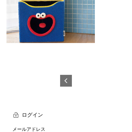
投
稿
6921
0873
ナ
5048
ビ
9-5
ログイン
ゲ
メールアドレス