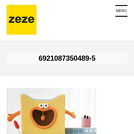
コ
ン
MENU
テ
ン
ツ
に
ス
キ
6921087350489-5
ッ
プ