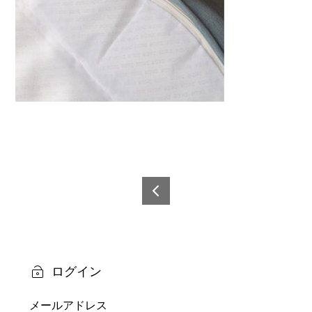
投
稿
6921
0873
ナ
5977
ビ
2-7
ログイン
ゲ
メールアドレス