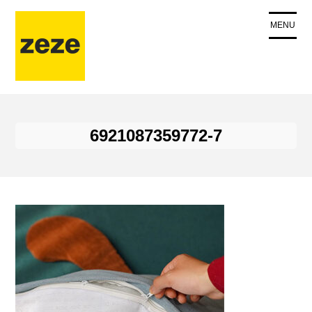
コ
ン
MENU
テ
ン
ツ
に
ス
キ
6921087359772-7
ッ
プ