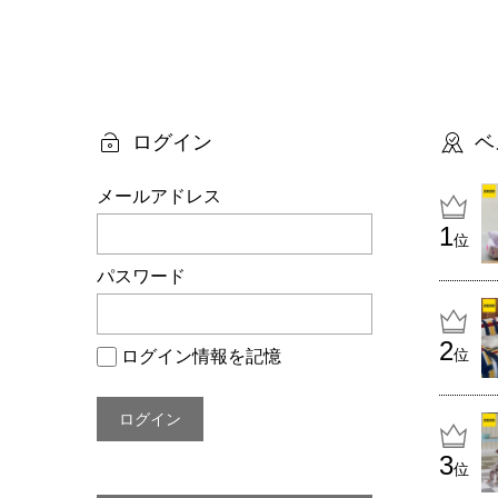
投
稿
ナ
ビ
ログイン
ベ
ゲ
メールアドレス
ー
位
シ
パスワード
ョ
ン
位
ログイン情報を記憶
位