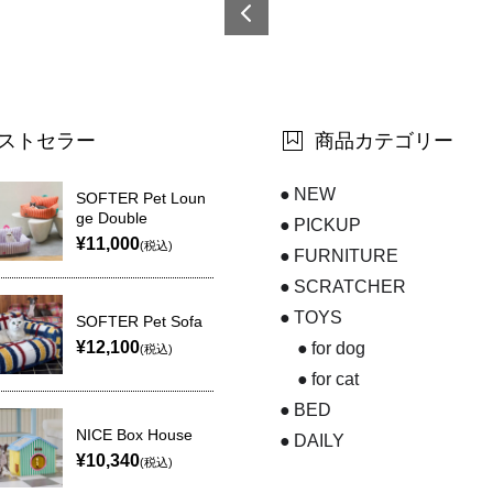
6921
0873
5983
3-7
ストセラー
商品カテゴリー
NEW
SOFTER Pet Loun
ge Double
PICKUP
¥11,000
(税込)
FURNITURE
SCRATCHER
TOYS
SOFTER Pet Sofa
¥12,100
for dog
(税込)
for cat
BED
NICE Box House
DAILY
¥10,340
(税込)