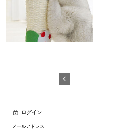
投
稿
6921
0873
ナ
5995
ビ
6-1
ログイン
ゲ
メールアドレス