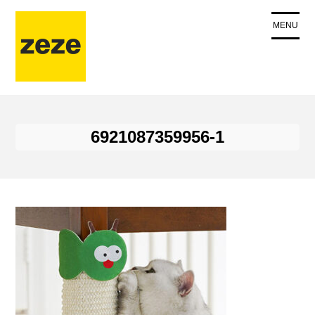
コ
ン
MENU
テ
ン
ツ
に
ス
キ
6921087359956-1
ッ
プ