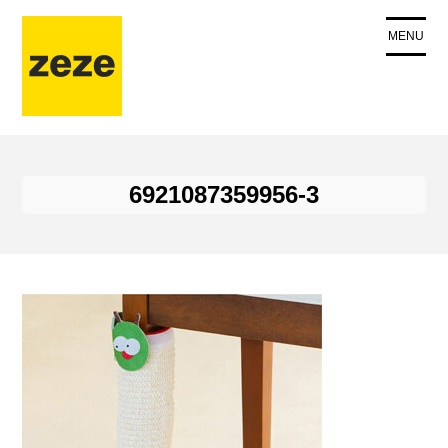
コ
ン
MENU
テ
ン
ツ
に
ス
キ
6921087359956-3
ッ
プ