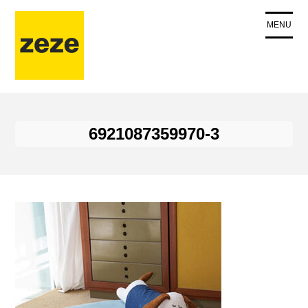
コ
ン
MENU
テ
ン
ツ
に
ス
キ
6921087359970-3
ッ
プ