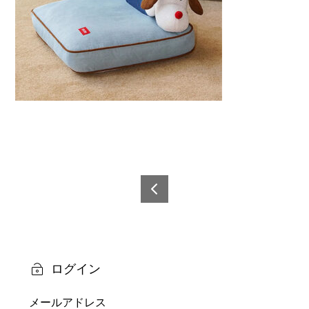
投
稿
6921
0873
ナ
5997
ビ
0-3
ログイン
ゲ
メールアドレス