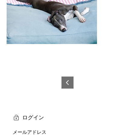
投
稿
6921
0873
ナ
6024
ビ
2-12
ログイン
ゲ
メールアドレス