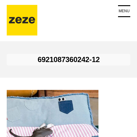
コ
ン
MENU
テ
ン
ツ
に
ス
キ
6921087360242-12
ッ
プ