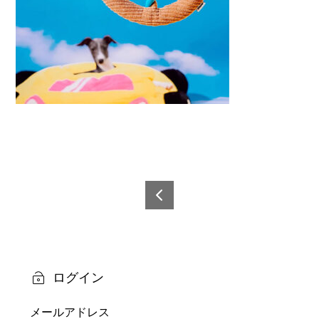
投
稿
6921
0873
ナ
6028
ビ
0-7
ログイン
ゲ
メールアドレス