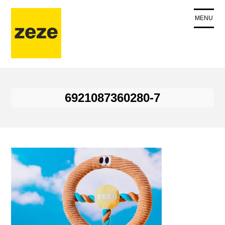
コ
ン
MENU
テ
ン
ツ
に
ス
キ
6921087360280-7
ッ
プ