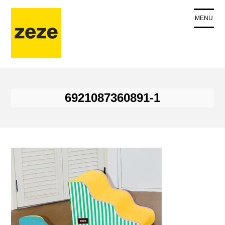
コ
ン
MENU
テ
ン
ツ
に
ス
キ
6921087360891-1
ッ
プ