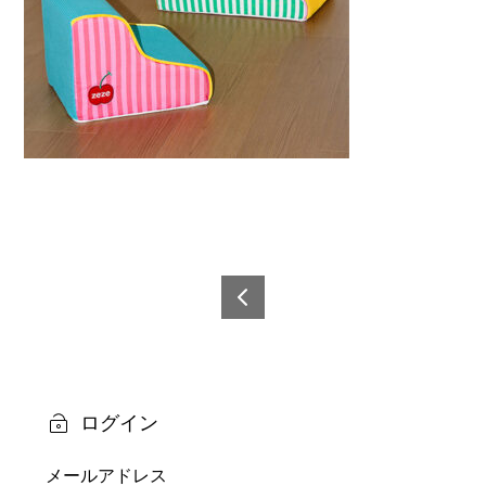
投
稿
6921
0873
ナ
6089
ビ
1-1
ログイン
ゲ
メールアドレス