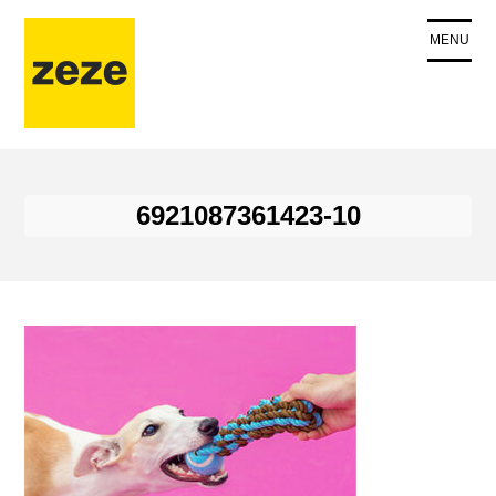
コ
ン
MENU
テ
ン
ツ
に
ス
キ
6921087361423-10
ッ
プ