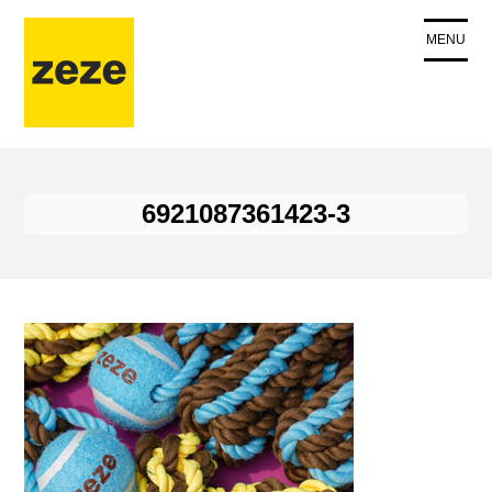
コ
ン
MENU
テ
ン
ツ
に
ス
キ
6921087361423-3
ッ
プ