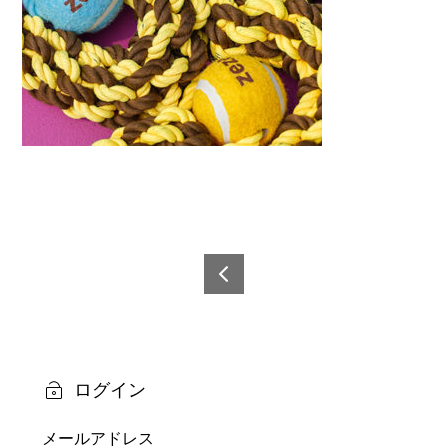
投
稿
6921
0873
ナ
6142
ビ
3-3
ログイン
ゲ
メールアドレス