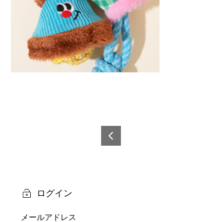
投
稿
6921
0873
ナ
6265
ビ
9-1
ログイン
ゲ
メールアドレス