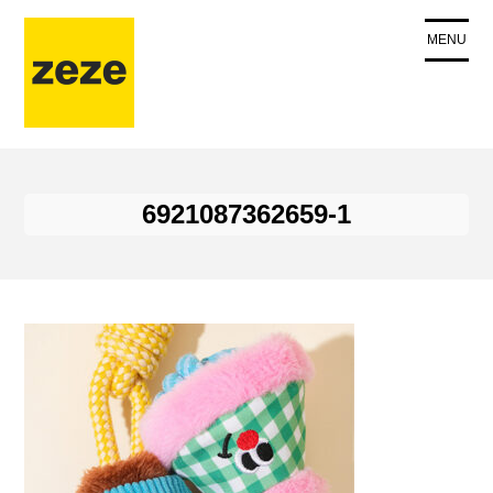
コ
ン
MENU
テ
ン
ツ
に
ス
キ
6921087362659-1
ッ
プ