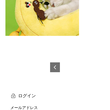
投
稿
6921
0873
ナ
6267
ビ
3-6
ログイン
ゲ
メールアドレス