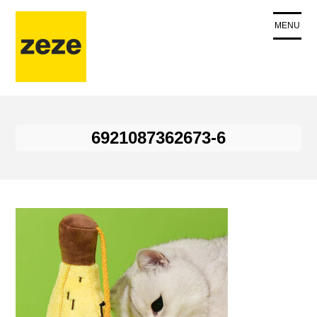
コ
ン
MENU
テ
ン
ツ
に
ス
キ
6921087362673-6
ッ
プ