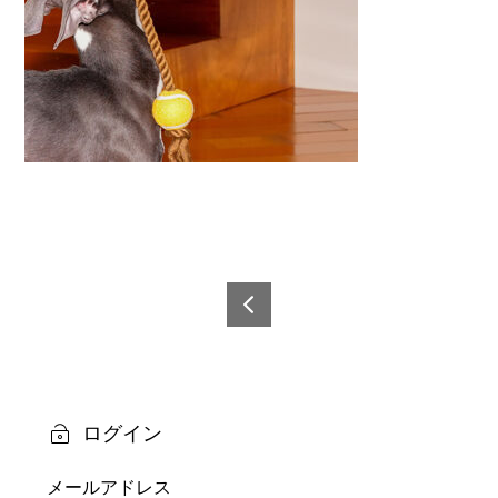
投
稿
6978
0600
ナ
5048
ビ
5-9
ログイン
ゲ
メールアドレス