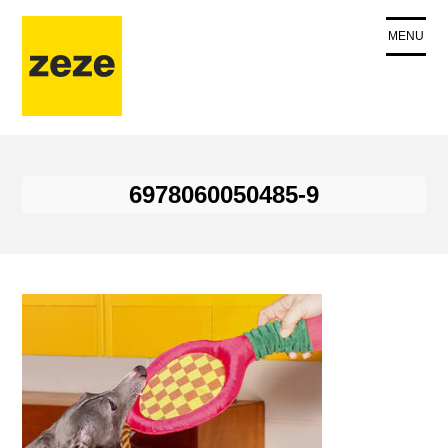
コ
ン
MENU
テ
ン
ツ
に
ス
キ
6978060050485-9
ッ
プ