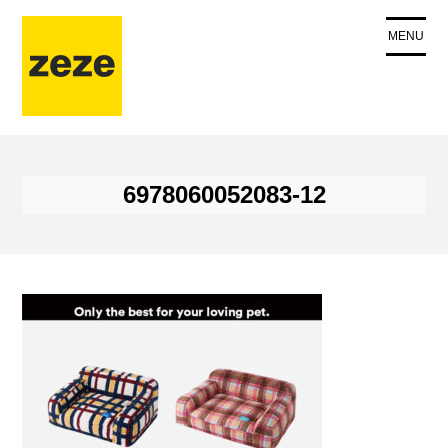
コ
ン
MENU
テ
ン
ツ
に
ス
キ
6978060052083-12
ッ
プ