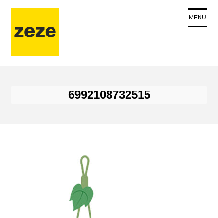
コ
ン
MENU
テ
ン
ツ
に
ス
キ
6992108732515
ッ
プ