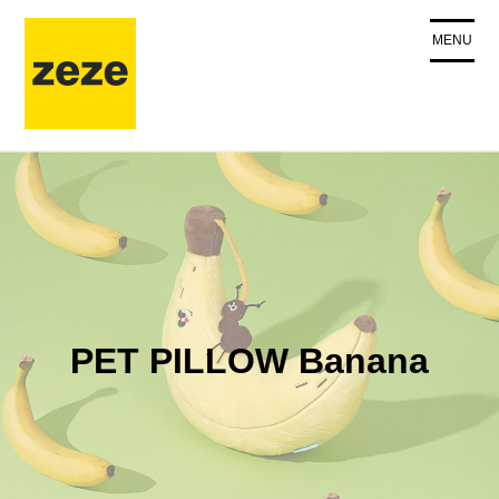
コ
ン
MENU
テ
ン
ツ
に
ス
キ
ッ
プ
PET PILLOW Banana