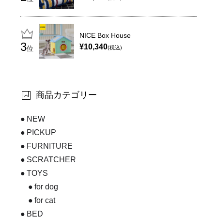
NICE Box House
¥10,340
位
(税込)
商品カテゴリー
NEW
PICKUP
FURNITURE
SCRATCHER
TOYS
for dog
for cat
BED