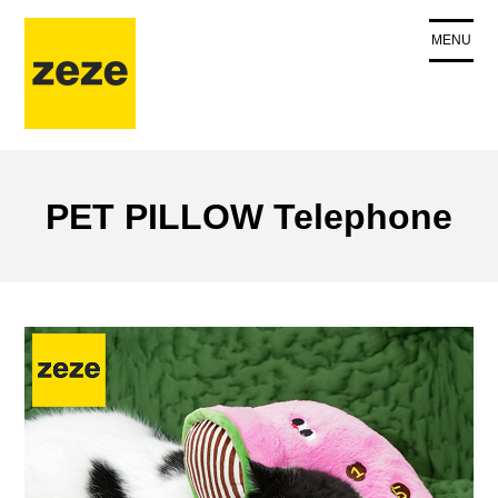
コ
ン
MENU
テ
ン
ツ
に
ス
キ
PET PILLOW Telephone
ッ
プ