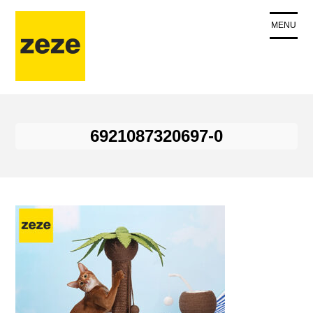
コ
ン
MENU
テ
ン
ツ
に
ス
キ
6921087320697-0
ッ
プ