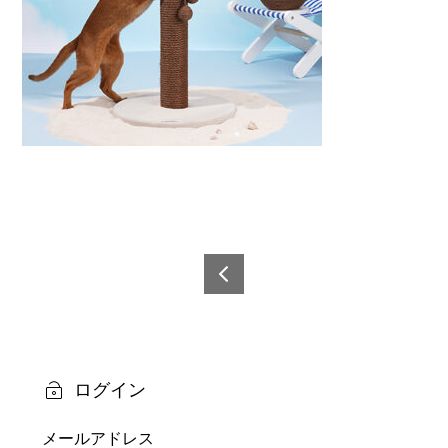
投
稿
6921
0873
ナ
2069
ビ
7-0
ログイン
ゲ
メールアドレス