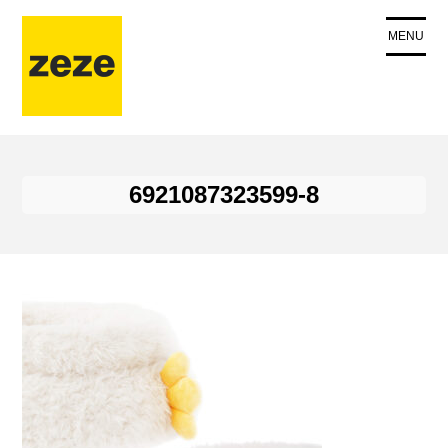
コ
ン
MENU
テ
ン
ツ
に
ス
キ
6921087323599-8
ッ
プ