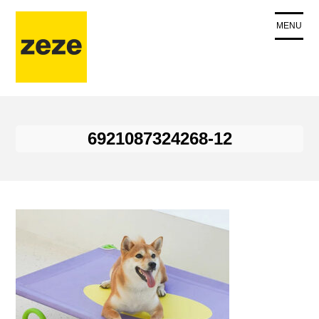
コ
ン
MENU
テ
ン
ツ
に
ス
キ
6921087324268-12
ッ
プ