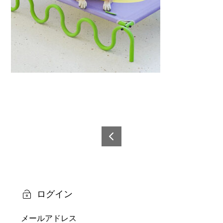
投
稿
6921
0873
ナ
2426
ビ
8-12
ログイン
ゲ
メールアドレス