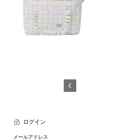
投
稿
6921
0873
ナ
5036
ビ
6
ログイン
ゲ
メールアドレス