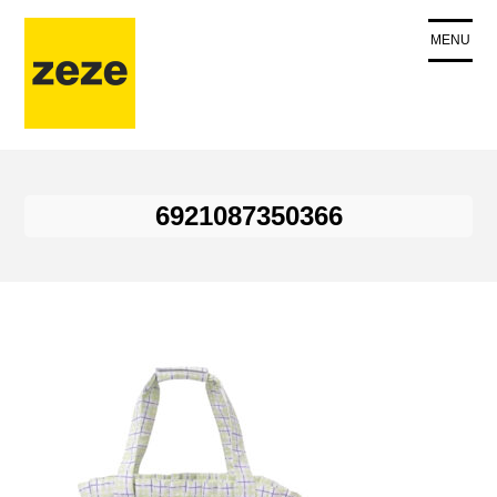
コ
ン
MENU
テ
ン
ツ
に
ス
キ
6921087350366
ッ
プ