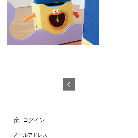
投
稿
6921
0873
ナ
5048
ビ
9-7
ログイン
ゲ
メールアドレス