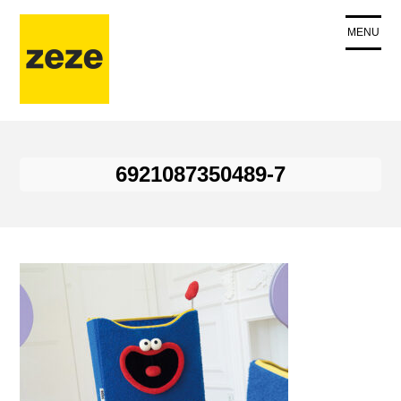
コ
ン
MENU
テ
ン
ツ
に
ス
キ
6921087350489-7
ッ
プ