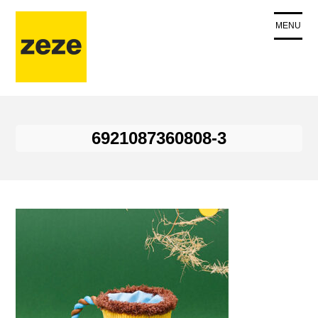
コ
ン
MENU
テ
ン
ツ
に
ス
キ
6921087360808-3
ッ
プ