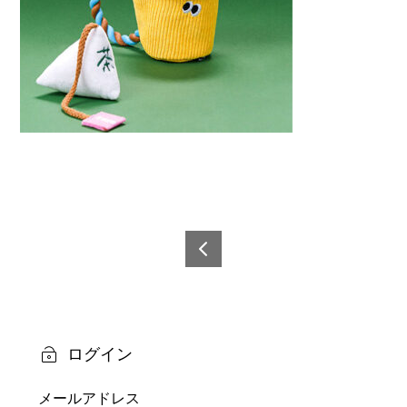
投
稿
6921
0873
ナ
6080
ビ
8-3
ログイン
ゲ
メールアドレス