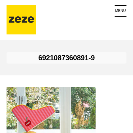
コ
ン
MENU
テ
ン
ツ
に
ス
キ
6921087360891-9
ッ
プ