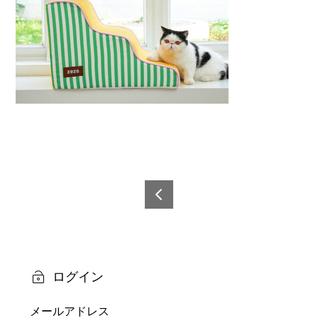
投
稿
6921
0873
ナ
6089
ビ
1-9
ログイン
ゲ
メールアドレス