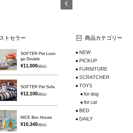
6921
0873
6142
3-7
ストセラー
商品カテゴリー
NEW
SOFTER Pet Loun
ge Double
PICKUP
¥11,000
(税込)
FURNITURE
SCRATCHER
TOYS
SOFTER Pet Sofa
¥12,100
for dog
(税込)
for cat
BED
NICE Box House
DAILY
¥10,340
(税込)