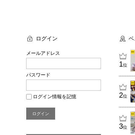
投
稿
ナ
ビ
ログイン
ベ
ゲ
メールアドレス
ー
位
シ
パスワード
ョ
ン
位
ログイン情報を記憶
位