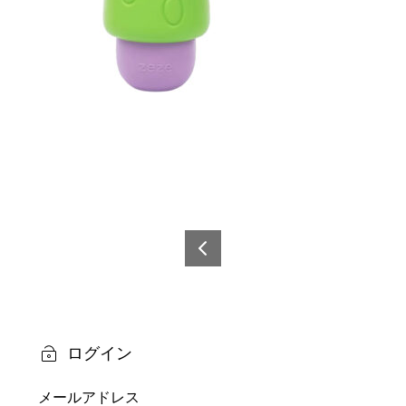
投
稿
6978
0600
ナ
5086
ビ
7
ログイン
ゲ
メールアドレス