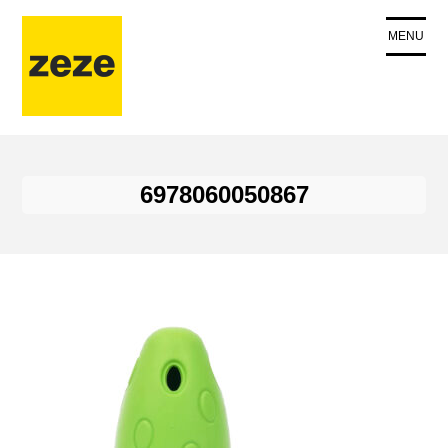
コ
ン
MENU
テ
ン
ツ
に
ス
キ
6978060050867
ッ
プ