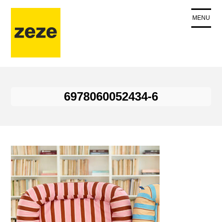
コ
ン
MENU
テ
ン
ツ
に
ス
キ
6978060052434-6
ッ
プ