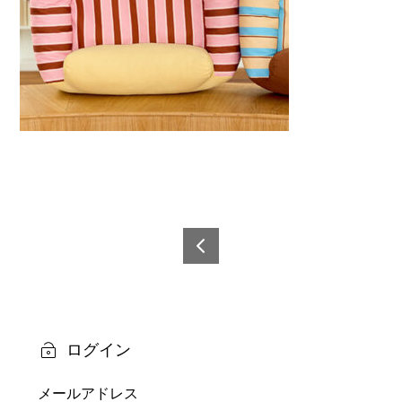
投
稿
6978
0600
ナ
5243
ビ
4-6
ログイン
ゲ
メールアドレス