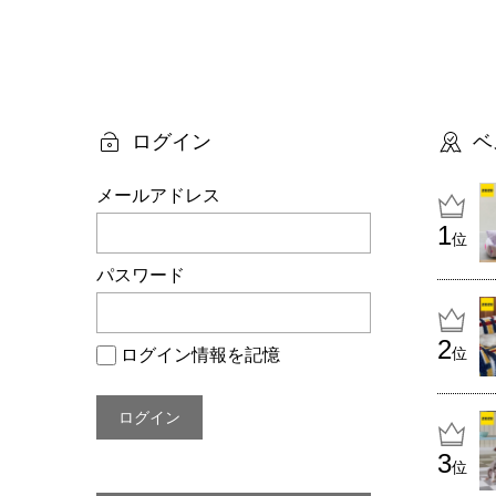
投
稿
ナ
ビ
ログイン
ベ
ゲ
メールアドレス
ー
位
シ
パスワード
ョ
ン
位
ログイン情報を記憶
位