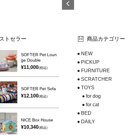
6978
0600
5282
3-2
ストセラー
商品カテゴリー
NEW
SOFTER Pet Loun
ge Double
PICKUP
¥11,000
(税込)
FURNITURE
SCRATCHER
TOYS
SOFTER Pet Sofa
¥12,100
for dog
(税込)
for cat
BED
NICE Box House
DAILY
¥10,340
(税込)